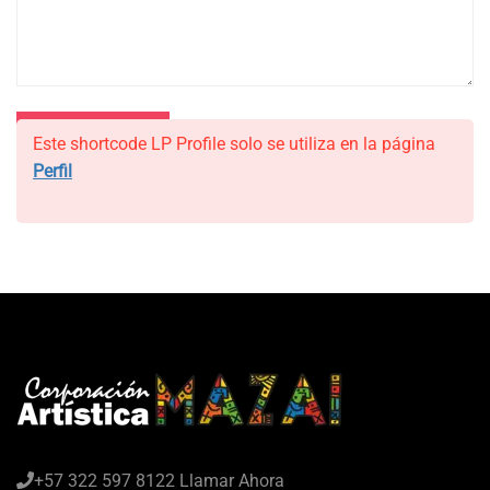
Este shortcode LP Profile solo se utiliza en la página
Perfil
+57 322 597 8122 Llamar Ahora