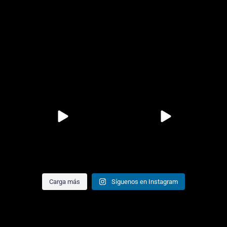
10
0
17
0
9
1
26
0
Carga más
Síguenos en Instagram